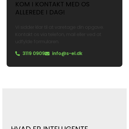
KOM I KONTAKT MED OS
ALLEREDE I DAG!
Vi sidder klar til at varetage din opgave.
Kontakt os via telefon, mail eller ved at
udfylde formularen.
3119 0909
info@s-el.dk