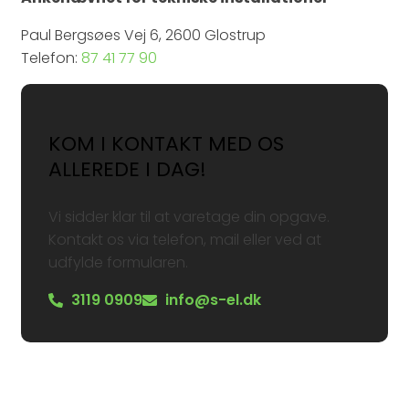
Paul Bergsøes Vej 6, 2600 Glostrup
Telefon:
87 41 77 90
KOM I KONTAKT MED OS
ALLEREDE I DAG!
Vi sidder klar til at varetage din opgave.
Kontakt os via telefon, mail eller ved at
udfylde formularen.
3119 0909
info@s-el.dk