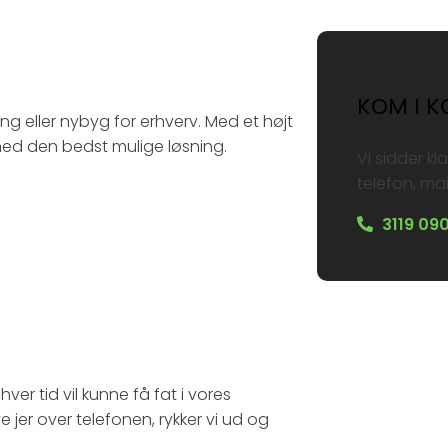
KOM I K
ng eller nybyg for erhverv. Med et højt
hed den bedst mulige løsning.​
Vi sidder kl
telefon, mai
3119 09
hver tid vil kunne få fat i vores
e jer over telefonen, rykker vi ud og