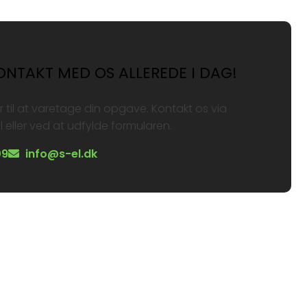
ONTAKT MED OS ALLEREDE I DAG!
ar til at varetage din opgave. Kontakt os via
l eller ved at udfylde formularen.
09
info@s-el.dk